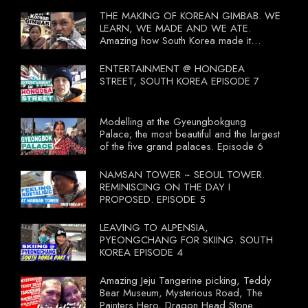
THE MAKING OF KOREAN GIMBAB. WE
LEARN, WE MADE AND WE ATE.
Amazing how South Korea made it
compulsory for their travel agent to bring
tourists to learn their local food. I
ENTERTAINMENT @ HONGDEA
wonder what local food our Tourist
STREET, SOUTH KOREA EPISODE 7
Ministry had our tourist to learn.
Modelling at the Gyeungbokgung
Palace; the most beautiful and the largest
of the five grand palaces. Episode 6
NAMSAN TOWER ~ SEOUL TOWER.
REMINISCING ON THE DAY I
PROPOSED. EPISODE 5
LEAVING TO ALPENSIA,
PYEONGCHANG FOR SKIING. SOUTH
KOREA EPISODE 4
Amazing Jeju Tangerine picking, Teddy
Bear Museum, Mysterious Road, The
Painters Hero, Dragon Head Stone.