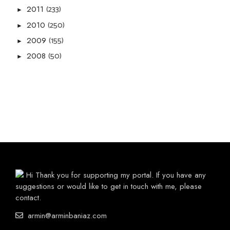
(233)
2011
►
(250)
2010
►
(155)
2009
►
(50)
2008
►
Hi Thank you for supporting my portal. If you have any
suggestions or would like to get in touch with me, please
contact.
armin@arminbaniaz.com