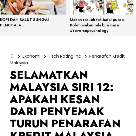
KOPI DAN BALUT SUNGAI
Makan rasuah tak batal puasa.
PENCHALA
Boleh makan bila bila masa
#reversepsychology
Ekonomi
Fitch Rating Inc
Penarafan Kredit
Malaysia
SELAMATKAN
MALAYSIA SIRI 12:
APAKAH KESAN
DARI PENYEMAK
TURUN PENARAFAN
KREDIT MALAYSIA