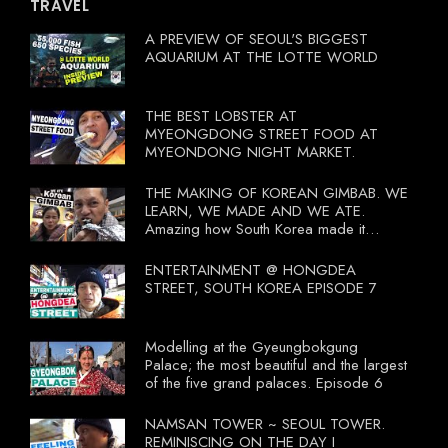
TRAVEL
A PREVIEW OF SEOUL'S BIGGEST
AQUARIUM AT THE LOTTE WORLD
THE BEST LOBSTER AT
MYEONGDONG STREET FOOD AT
MYEONDONG NIGHT MARKET.
THE MAKING OF KOREAN GIMBAB. WE
LEARN, WE MADE AND WE ATE.
Amazing how South Korea made it
compulsory for their travel agent to bring
tourists to learn their local food. I
ENTERTAINMENT @ HONGDEA
wonder what local food our Tourist
STREET, SOUTH KOREA EPISODE 7
Ministry had our tourist to learn.
Modelling at the Gyeungbokgung
Palace; the most beautiful and the largest
of the five grand palaces. Episode 6
NAMSAN TOWER ~ SEOUL TOWER.
REMINISCING ON THE DAY I