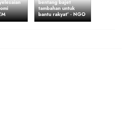
yelesaian
bentang bajet
nomi
tambahan untuk
GEM
bantu rakyat' - NGO