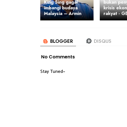
King Sing gagal
bukan pen
imbangi budaya
krisis eko
Malaysia – Armin
rakyat - 
No Comments
Stay Tuned~