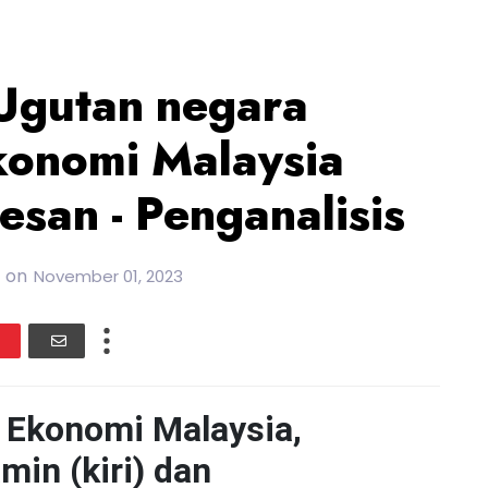
 Ugutan negara
konomi Malaysia
esan - Penganalisis
on
November 01, 2023