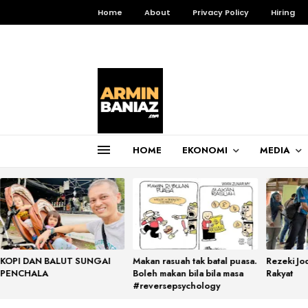
Home
About
Privacy Policy
Hiring
HOME
EKONOMI
MEDIA
Total Pageviews
3,255,178
KOPI DAN BALUT SUNGAI
Makan rasuah tak batal puasa.
Rezeki Jo
PENCHALA
Boleh makan bila bila masa
Rakyat
#reversepsychology