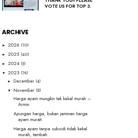
THANK YOU!! PLEASE
VOTE US FOR TOP 3.
ARCHIVE
(70)
2026
►
(40)
2025
►
(3)
2024
►
(76)
2023
▼
(4)
December
►
(8)
November
▼
Harga ayam mungkin tak kekal murah –
Armin
Apungan harga, bukan jaminan harga
ayam murah
Harga ayam tanpa subsidi tidak kekal
murah, tambah...