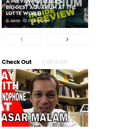
A PREVIEW OF SEOUL'S
BIGGEST AQUARIUM AT THE
LOTTE WORLD
6 years ago
ARMIN
Check Out
POPULAR