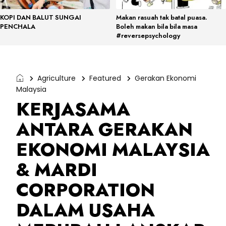
KOPI DAN BALUT SUNGAI
Makan rasuah tak batal puasa.
PENCHALA
Boleh makan bila bila masa
#reversepsychology
Agriculture
Featured
Gerakan Ekonomi
Malaysia
KERJASAMA
ANTARA GERAKAN
EKONOMI MALAYSIA
& MARDI
CORPORATION
DALAM USAHA