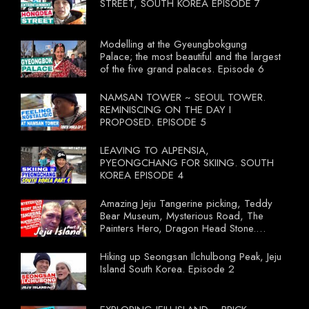
wonder what local food our Tourist
STREET, SOUTH KOREA EPISODE 7
Ministry had our tourist to learn.
Modelling at the Gyeungbokgung
Palace; the most beautiful and the largest
of the five grand palaces. Episode 6
NAMSAN TOWER ~ SEOUL TOWER.
REMINISCING ON THE DAY I
PROPOSED. EPISODE 5
LEAVING TO ALPENSIA,
PYEONGCHANG FOR SKIING. SOUTH
KOREA EPISODE 4
Amazing Jeju Tangerine picking, Teddy
Bear Museum, Mysterious Road, The
Painters Hero, Dragon Head Stone.
South Korea Episode 3
Hiking up Seongsan Ilchulbong Peak, Jeju
Island South Korea. Episode 2