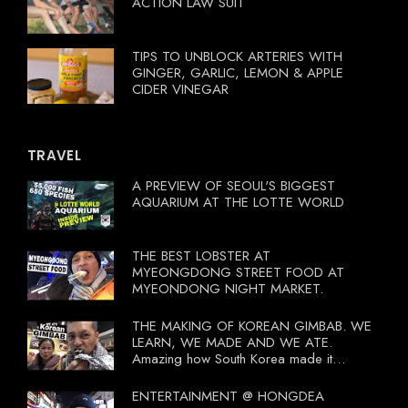
ACTION LAW SUIT
TIPS TO UNBLOCK ARTERIES WITH
GINGER, GARLIC, LEMON & APPLE
CIDER VINEGAR
TRAVEL
A PREVIEW OF SEOUL'S BIGGEST
AQUARIUM AT THE LOTTE WORLD
THE BEST LOBSTER AT
MYEONGDONG STREET FOOD AT
MYEONDONG NIGHT MARKET.
THE MAKING OF KOREAN GIMBAB. WE
LEARN, WE MADE AND WE ATE.
Amazing how South Korea made it
compulsory for their travel agent to bring
tourists to learn their local food. I
ENTERTAINMENT @ HONGDEA