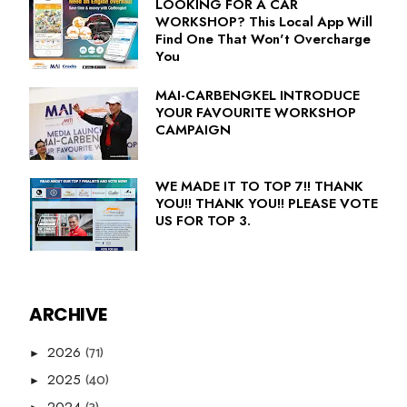
LOOKING FOR A CAR
WORKSHOP? This Local App Will
Find One That Won't Overcharge
You
MAI-CARBENGKEL INTRODUCE
YOUR FAVOURITE WORKSHOP
CAMPAIGN
WE MADE IT TO TOP 7!! THANK
YOU!! THANK YOU!! PLEASE VOTE
US FOR TOP 3.
ARCHIVE
(71)
2026
►
(40)
2025
►