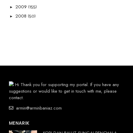
(155)
2009
►
(50)
2008
►
Hi Thank you for supporting my portal. If you have any
suggestions or would like to get in touch with me, please
contact.
armin@arminbaniaz.com
MENARIK