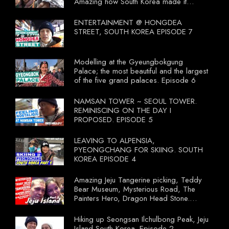
Amazing how South Korea made it
compulsory for their travel agent to bring
tourists to learn their local food. I
ENTERTAINMENT @ HONGDEA
wonder what local food our Tourist
STREET, SOUTH KOREA EPISODE 7
Ministry had our tourist to learn.
Modelling at the Gyeungbokgung
Palace; the most beautiful and the largest
of the five grand palaces. Episode 6
NAMSAN TOWER ~ SEOUL TOWER.
REMINISCING ON THE DAY I
PROPOSED. EPISODE 5
LEAVING TO ALPENSIA,
PYEONGCHANG FOR SKIING. SOUTH
KOREA EPISODE 4
Amazing Jeju Tangerine picking, Teddy
Bear Museum, Mysterious Road, The
Painters Hero, Dragon Head Stone.
South Korea Episode 3
Hiking up Seongsan Ilchulbong Peak, Jeju
Island South Korea. Episode 2